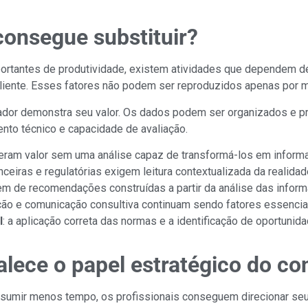
consegue substituir?
rtantes de produtividade, existem atividades que dependem de an
liente. Esses fatores não podem ser reproduzidos apenas por 
tador demonstra seu valor. Os dados podem ser organizados e p
nto técnico e capacidade de avaliação.
eram valor sem uma análise capaz de transformá-los em inform
nanceiras e regulatórias exigem leitura contextualizada da realid
em de recomendações construídas a partir da análise das inform
tação e comunicação consultiva continuam sendo fatores essenc
l
: a aplicação correta das normas e a identificação de oportun
lece o papel estratégico do co
sumir menos tempo, os profissionais conseguem direcionar seus