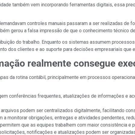
ilidade também vem incorporando ferramentas digitais, essa pr
s demandavam controles manuais passaram a ser realizadas de f
mbém gerou a falsa impressão de que o conhecimento técnico dei
ribuição do trabalho. Enquanto os sistemas assumem processos 
ento dos clientes e ao suporte para decisões empresariais que
omação realmente consegue exe
apas da rotina contábil, principalmente em processos operaci
exigem conferências frequentes, atualizações de informações e
: arquivos podem ser centralizados digitalmente, facilitando con
m a monitorar obrigações, entregas e atividades pendentes, redu
s permitem que as equipes trabalhem com maior consistência e pr
 solicitações, notificações e atualizações podem ser organizad