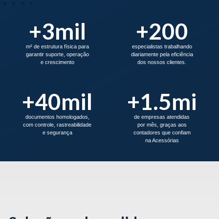
+
3
mil
+
200
m² de estrutura física para
especialistas trabalhando
garantir suporte, operação
diariamente pela eficiência
e crescimento
dos nossos clientes.
+
40
mil
+
1.5
mi
documentos homologados,
de empresas atendidas
com controle, rastreabilidade
por mês, graças aos
e segurança
contadores que confiam
na Acessórias