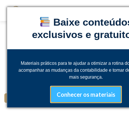
Baixe conteúdo
exclusivos e gratuit
Automatize a rotina do seu
escritório contábil e ganhe
Materiais práticos para te ajudar a otimizar a rotina do
tempo para crescer.
acompanhar as mudanças da contabilidade e tomar d
Elimine o retrabalho, organize seus processos e
mais segurança.
tenha uma visão clara do seu negócio com a
Acessórias.
Conhecer os materiais
SOLICITE UMA DEMONSTRAÇÃO GRATUITA