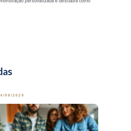
demonstração personalizada e descubra como
das
4/08/2026