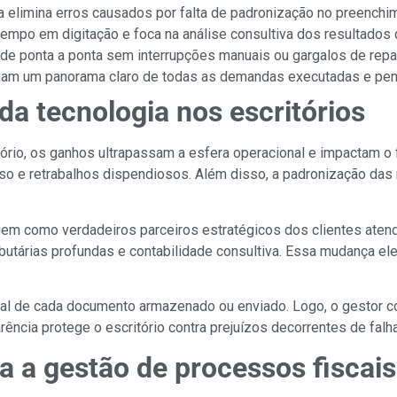
ica elimina erros causados por falta de padronização no preench
tempo em digitação e foca na análise consultiva dos resultados 
m de ponta a ponta sem interrupções manuais ou gargalos de rep
regam um panorama claro de todas as demandas executadas e pe
da tecnologia nos escritórios
ritório, os ganhos ultrapassam a esfera operacional e impactam
aso e retrabalhos dispendiosos. Além disso, a padronização das
tuem como verdadeiros parceiros estratégicos dos clientes ate
tributárias profundas e contabilidade consultiva. Essa mudança e
al de cada documento armazenado ou enviado. Logo, o gestor c
rência protege o escritório contra prejuízos decorrentes de falh
a a gestão de processos fiscais