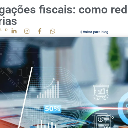
ações fiscais: como redu
rias
AR
Voltar para blog