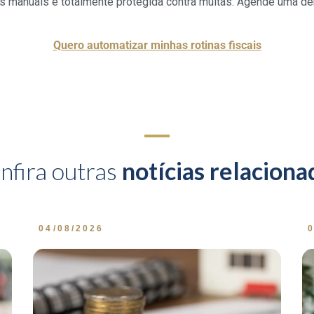
ros manuais e totalmente protegida contra multas. Agende uma 
Quero automatizar minhas rotinas fiscais
nfira outras
notícias relaciona
04/08/2026
0