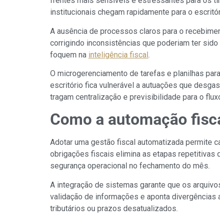
frentes mais sensíveis e estressantes para os t
institucionais chegam rapidamente para o escritór
A ausência de processos claros para o recebimen
corrigindo inconsistências que poderiam ter sid
foquem na
inteligência fiscal
.
O microgerenciamento de tarefas e planilhas par
escritório fica vulnerável a autuações que desgas
tragam centralização e previsibilidade para o flux
Como a automação fiscal
Adotar uma gestão fiscal automatizada permite ca
obrigações fiscais elimina as etapas repetitivas
segurança operacional no fechamento do mês.
A integração de sistemas garante que os arquivos
validação de informações e aponta divergências 
tributários ou prazos desatualizados.