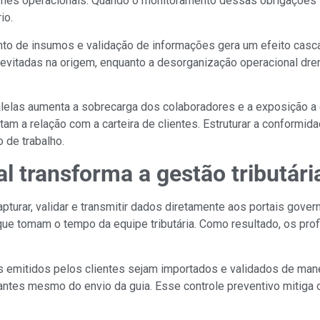
imes operacionais. Quando o monitoramento dessas obrigações f
io.
to de insumos e validação de informações gera um efeito cascat
o evitadas na origem, enquanto a desorganização operacional dr
alelas aumenta a sobrecarga dos colaboradores e a exposição a
tam a relação com a carteira de clientes. Estruturar a conformid
o de trabalho.
 transforma a gestão tributári
pturar, validar e transmitir dados diretamente aos portais gov
 que tomam o tempo da equipe tributária. Como resultado, os prof
 emitidos pelos clientes sejam importados e validados de manei
antes mesmo do envio da guia. Esse controle preventivo mitiga 