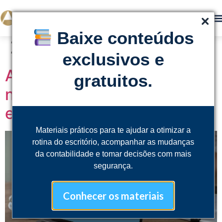
Dia:
18 de junho de
Baixe conteúdos
2026
exclusivos e
Atualização da NFS-e:
gratuitos.
novas adequações para
empresas e escritórios
Materiais práticos para te ajudar a otimizar a
rotina do escritório, acompanhar as mudanças
da contabilidade e tomar decisões com mais
segurança.
Conhecer os materiais